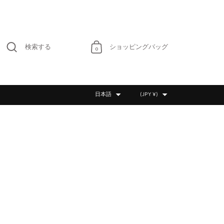
検索する
ショッピングバッグ
0
言語
国/地域
日本語
(JPY ¥)