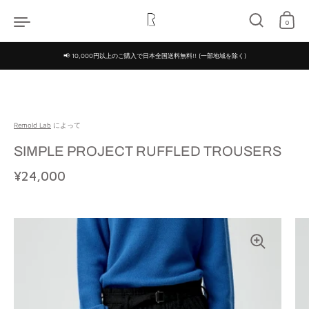
コンテンツへスキップ
0
📢 10,000円以上のご購入で日本全国送料無料!! (一部地域を除く)
Remold Lab
によって
SIMPLE PROJECT RUFFLED TROUSERS
定価
¥24,000
特価