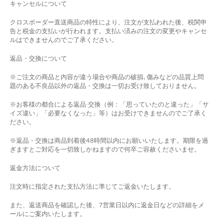
キャンセルについて
クロスボーダー直送商品の特性により、注文が支払われた後、税関申
告と税金の支払いが行われます。支払い済みの注文の変更やキャンセ
ルはできませんのでご了承ください。
返品
・
交換について
※ご注文の商品と内容が違う場合や商品の破損､傷みなどの品質上問
題のある不良品以外の返品・交換は一切お受け致しておりません。
※お客様の都合による返品·交換（例：「思っていたのと違った」「サ
イズ違い」「必要なくなった」等）はお受けできませんのでご了承く
ださい。
※返品・交換は商品到着後
48
時間以内にお願いいたします。期限を過
ぎますとご対応を一切致しかねますので何卒ご容赦くださいませ。
返金方法について
注文時に指定された支払方法に準じてご返金いたします。
また、返送商品を確認した後、7営業日以内に返金日などの詳細をメ
ールにご案内いたします。