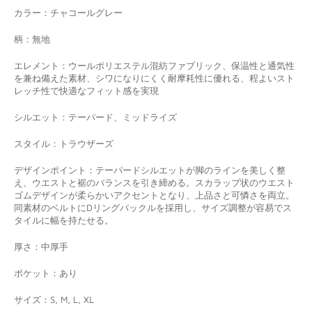
カラー：チャコールグレー
柄：無地
エレメント：ウールポリエステル混紡ファブリック、保温性と通気性
を兼ね備えた素材、シワになりにくく耐摩耗性に優れる、程よいスト
レッチ性で快適なフィット感を実現
シルエット：テーパード、ミッドライズ
スタイル：トラウザーズ
デザインポイント：テーパードシルエットが脚のラインを美しく整
え、ウエストと裾のバランスを引き締める。スカラップ状のウエスト
ゴムデザインが柔らかいアクセントとなり、上品さと可憐さを両立。
同素材のベルトにDリングバックルを採用し、サイズ調整が容易でス
タイルに幅を持たせる。
厚さ：中厚手
ポケット：あり
サイズ：S, M, L, XL