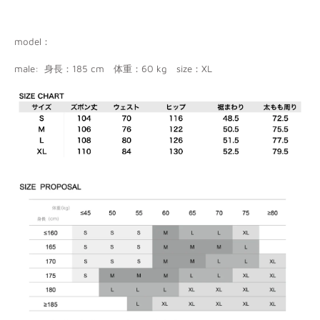
model：
male:
身長：
185 cm
体重：
60 kg
size
：
XL