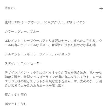
共有する
素材：33% シープウール、50% アクリル、17% ナイロン
カラー：グレー、ブルー
エレメント：シープウールアクリル混紡ヤーン、柔らかな手触り、ウ
ール特有のナチュラルな風合い、保温性に優れた軽やかな着心地
シルエット：レギュラーフィット、ハイネック
スタイル：ニットセーター
デザインポイント：小さめのハイネックが首元を包み込み、穏やかな
印象を演出。鞍型ショルダーラインが肩の丸みを美しく整え、ロール
エッジ仕様の裾とスリットが自然な動きを生み出す、太めのゲージ編
みが素朴で温かみのあるムードを醸し出す。
厚さ：
やや厚め
ポケット：なし