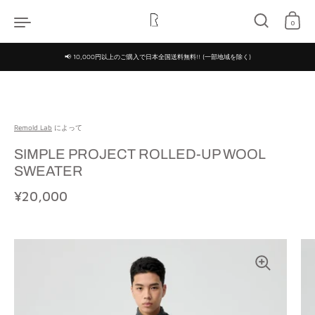
コンテンツへスキップ
0
📢 10,000円以上のご購入で日本全国送料無料!! (一部地域を除く)
Remold Lab
によって
SIMPLE PROJECT ROLLED-UP WOOL
SWEATER
定価
¥20,000
特価