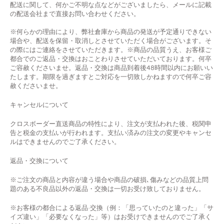
配送に関して、何かご不明な点などがございましたら、メールに記載
の配送会社まで直接お問い合わせください。
※何らかの理由により、弊社倉庫から商品の発送が予定通りできない
場合や、配送を保留・取消しとさせていただく場合がございます。そ
の際にはご連絡をさせていただきます。※商品の品質うえ、お客様ご
都合でのご返品・交換はおことわりさせていただいております。何卒
ご容赦くださいませ。返品・交換は商品到着後48時間以内にお願いい
たします。期限を過ぎますとご対応を一切致しかねますので何卒ご容
赦くださいませ。
キャンセルについて
クロスボーダー直送商品の特性により、注文が支払われた後、税関申
告と税金の支払いが行われます。支払い済みの注文の変更やキャンセ
ルはできませんのでご了承ください。
返品
・
交換について
※ご注文の商品と内容が違う場合や商品の破損､傷みなどの品質上問
題のある不良品以外の返品・交換は一切お受け致しておりません。
※お客様の都合による返品·交換（例：「思っていたのと違った」「サ
イズ違い」「必要なくなった」等）はお受けできませんのでご了承く