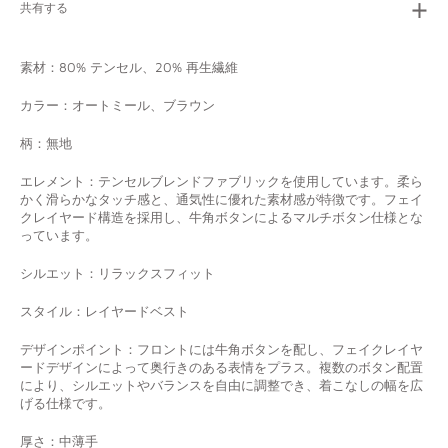
共有する
素材：80% テンセル、20% 再生繊維
カラー：オートミール、ブラウン
柄：無地
エレメント：
テンセルブレンドファブリックを使用しています。柔ら
かく滑らかなタッチ感と、通気性に優れた素材感が特徴です。フェイ
クレイヤード構造を採用し、牛角ボタンによるマルチボタン仕様とな
っています。
シルエット：リラックスフィット
スタイル：レイヤードベスト
デザインポイント：
フロントには牛角ボタンを配し、フェイクレイヤ
ードデザインによって奥行きのある表情をプラス。複数のボタン配置
により、シルエットやバランスを自由に調整でき、着こなしの幅を広
げる仕様です。
厚さ：中薄手