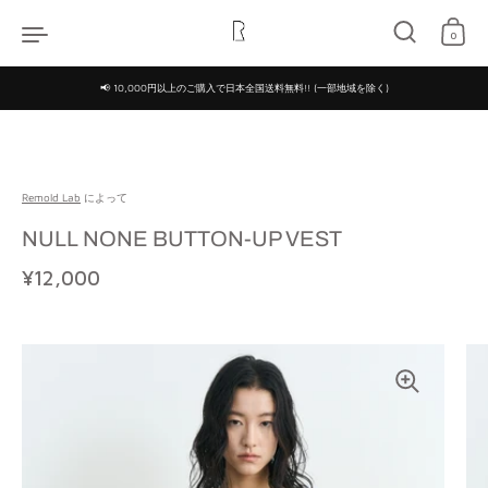
コンテンツへスキップ
0
📢 10,000円以上のご購入で日本全国送料無料!! (一部地域を除く)
Remold Lab
によって
NULL NONE BUTTON-UP VEST
定価
¥12,000
特価