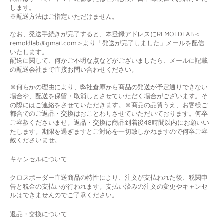
します。
※配送方法はご指定いただけません。
なお、発送手続きが完了すると、本登録アドレスにREMOLDLAB＜
remoldlab@gmail.com＞より「発送が完了しました」メールを配信
いたします。
配送に関して、何かご不明な点などがございましたら、メールに記載
の配送会社まで直接お問い合わせください。
※何らかの理由により、弊社倉庫から商品の発送が予定通りできない
場合や、配送を保留・取消しとさせていただく場合がございます。そ
の際にはご連絡をさせていただきます。※商品の品質うえ、お客様ご
都合でのご返品・交換はおことわりさせていただいております。何卒
ご容赦くださいませ。返品・交換は商品到着後48時間以内にお願いい
たします。期限を過ぎますとご対応を一切致しかねますので何卒ご容
赦くださいませ。
キャンセルについて
クロスボーダー直送商品の特性により、注文が支払われた後、税関申
告と税金の支払いが行われます。支払い済みの注文の変更やキャンセ
ルはできませんのでご了承ください。
返品
・
交換について