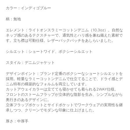
カラー：インディゴブルー
柄：無地
エレメント：
ライトオンスラミーコットンデニム（10.3oz）。自然な
ネップ感のあるテクスチャーで、通気性とハリ感を兼ね備えた素材で
す。
立ち襟は可動仕様。レザーバックパッチをあしらいました。
シルエット：ショートワイド、ボクシーシルエット
スタイル：デニムジャケット
デザインポイント：
ブランド定番のボクシーなショートシルエットを
採用。軽量なラミーコットンデニムで仕立てることで、ドライ感とデ
ニム特有の構築的なフォルムを両立しています。
カットアウェイカラーは立てても寝かせても着られる2WAY仕様。
フロントのストームフラップが立体的な陰影を生み、シンプルながら
奥行きのあるデザインに。
立体フラップポケットとサイドポケットでワークウェアの実用性を継
承しつつ、クリーンでモダンな印象に仕上げました。
厚さ：中厚手