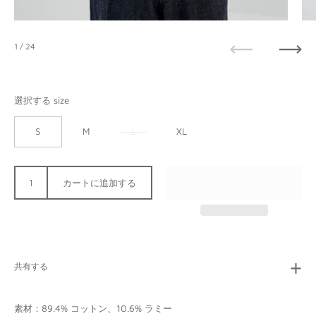
1
/ 24
前へ
次へ
選択する size
S
M
L
XL
カートに追加する
共有する
素材：89.4% コットン、10.6% ラミー