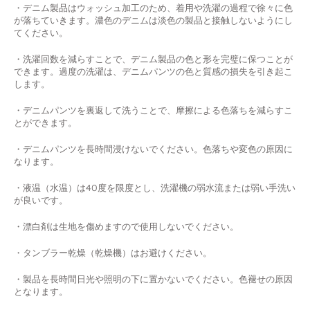
・デニム製品はウォッシュ加工のため、着用や洗濯の過程で徐々に色
が落ちていきます。濃色のデニムは淡色の製品と接触しないようにし
てください。
・洗濯回数を減らすことで、デニム製品の色と形を完璧に保つことが
できます。過度の洗濯は、デニムパンツの色と質感の損失を引き起こ
します。
・デニムパンツを裏返して洗うことで、摩擦による色落ちを減らすこ
とができます。
・デニムパンツを長時間浸けないでください。色落ちや変色の原因に
なります。
・液温（水温）は40度を限度とし、洗濯機の弱水流または弱い手洗い
が良いです。
・漂白剤は生地を傷めますので使用しないでください。
・タンブラー乾燥（乾燥機）はお避けください。
・製品を長時間日光や照明の下に置かないでください。色褪せの原因
となります。