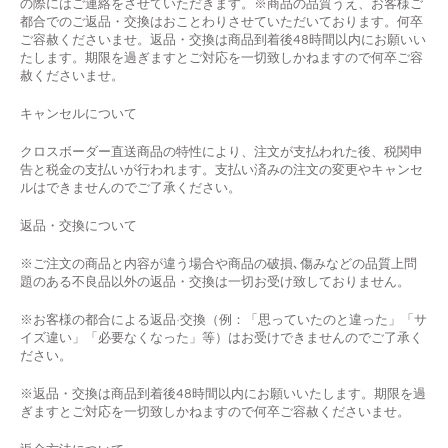
の際にはご連絡をさせていただきます。※商品の品質うえ、お客様ご
都合でのご返品・交換はおことわりさせていただいております。何卒
ご容赦くださいませ。返品・交換は商品到着後48時間以内にお願いい
たします。期限を過ぎますとご対応を一切致しかねますので何卒ご容
赦くださいませ。
キャンセルについて
クロスボーダー直送商品の特性により、注文が支払われた後、税関申
告と税金の支払いが行われます。支払い済みの注文の変更やキャンセ
ルはできませんのでご了承ください。
返品
・
交換について
※ご注文の商品と内容が違う場合や商品の破損､傷みなどの品質上問
題のある不良品以外の返品・交換は一切お受け致しておりません。
※お客様の都合による返品·交換（例：「思っていたのと違った」「サ
イズ違い」「必要なくなった」等）はお受けできませんのでご了承く
ださい。
※返品・交換は商品到着後
48
時間以内にお願いいたします。期限を過
ぎますとご対応を一切致しかねますので何卒ご容赦くださいませ。