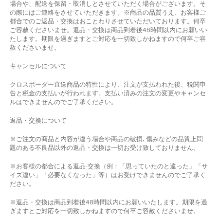
場合や、配送を保留・取消しとさせていただく場合がございます。そ
の際にはご連絡をさせていただきます。※商品の品質うえ、お客様ご
都合でのご返品・交換はおことわりさせていただいております。何卒
ご容赦くださいませ。返品・交換は商品到着後48時間以内にお願いい
たします。期限を過ぎますとご対応を一切致しかねますので何卒ご容
赦くださいませ。
キャンセルについて
クロスボーダー直送商品の特性により、注文が支払われた後、税関申
告と税金の支払いが行われます。支払い済みの注文の変更やキャンセ
ルはできませんのでご了承ください。
返品
・
交換について
※ご注文の商品と内容が違う場合や商品の破損､傷みなどの品質上問
題のある不良品以外の返品・交換は一切お受け致しておりません。
※お客様の都合による返品·交換（例：「思っていたのと違った」「サ
イズ違い」「必要なくなった」等）はお受けできませんのでご了承く
ださい。
※返品・交換は商品到着後
48
時間以内にお願いいたします。期限を過
ぎますとご対応を一切致しかねますので何卒ご容赦くださいませ。