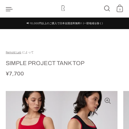
コンテンツへスキップ
0
📢 10,000円以上のご購入で日本全国送料無料!! (一部地域を除く)
Remold Lab
によって
SIMPLE PROJECT TANK TOP
定価
¥7,700
特価