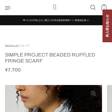
コンテンツへスキップ
0
再入荷お知らせ
📢 10,000円以上のご購入で日本全国送料無料!! (一部地域を除く)
Remold Lab
によって
SIMPLE PROJECT BEADED RUFFLED
FRINGE SCARF
定価
¥7,700
特価