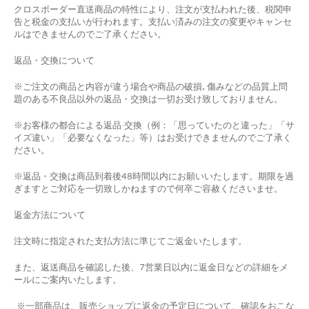
クロスボーダー直送商品の特性により、注文が支払われた後、税関申
告と税金の支払いが行われます。支払い済みの注文の変更やキャンセ
ルはできませんのでご了承ください。
返品
・
交換について
※ご注文の商品と内容が違う場合や商品の破損､傷みなどの品質上問
題のある不良品以外の返品・交換は一切お受け致しておりません。
※お客様の都合による返品·交換（例：「思っていたのと違った」「サ
イズ違い」「必要なくなった」等）はお受けできませんのでご了承く
ださい。
※返品・交換は商品到着後
48
時間以内にお願いいたします。期限を過
ぎますとご対応を一切致しかねますので何卒ご容赦くださいませ。
返金方法について
注文時に指定された支払方法に準じてご返金いたします。
また、返送商品を確認した後、7営業日以内に返金日などの詳細をメ
ールにご案内いたします。
※一部商品は、販売ショップに返金の予定日について、確認をおこな