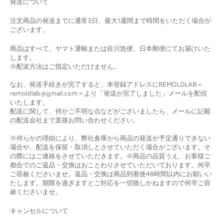
発送について
注文商品の発送までに通常3日、最大1週間まで時間をいただく場合が
ございます。
商品はすべて、ヤマト運輸または佐川急便、日本郵便にてお届けいた
します。
※配送方法はご指定いただけません。
なお、発送手続きが完了すると、本登録アドレスにREMOLDLAB＜
remoldlab@gmail.com＞より「発送が完了しました」メールを配信
いたします。
配送に関して、何かご不明な点などがございましたら、メールに記載
の配送会社まで直接お問い合わせください。
※何らかの理由により、弊社倉庫から商品の発送が予定通りできない
場合や、配送を保留・取消しとさせていただく場合がございます。そ
の際にはご連絡をさせていただきます。※商品の品質うえ、お客様ご
都合でのご返品・交換はおことわりさせていただいております。何卒
ご容赦くださいませ。返品・交換は商品到着後48時間以内にお願いい
たします。期限を過ぎますとご対応を一切致しかねますので何卒ご容
赦くださいませ。
キャンセルについて